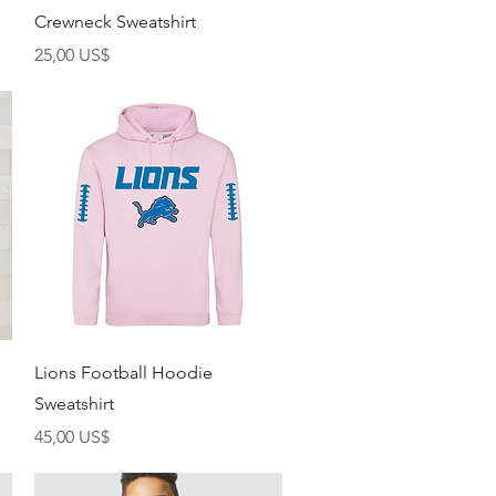
Crewneck Sweatshirt
Precio
25,00 US$
Vista rápida
Lions Football Hoodie
Sweatshirt
Precio
45,00 US$