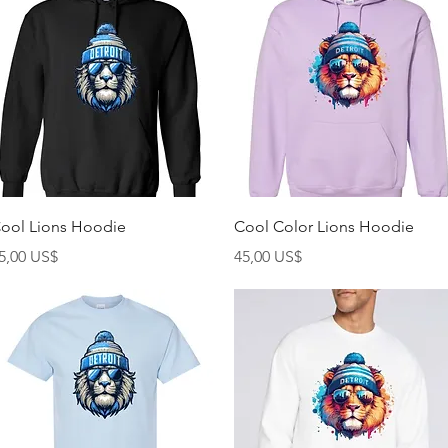
Vista rápida
Vista rápida
ool Lions Hoodie
Cool Color Lions Hoodie
recio
Precio
5,00 US$
45,00 US$