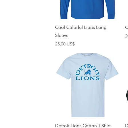
Vista rápida
Cool Colorful Lions Long
C
Sleeve
P
2
Precio
25,00 US$
Vista rápida
Detroit Lions Cotton T-Shirt
D