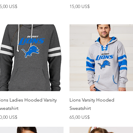
recio
Precio
5,00 US$
15,00 US$
Vista rápida
Vista rápida
ions Ladies Hooded Varsity
Lions Varsity Hooded
weatshirt
Sweatshirt
recio
Precio
0,00 US$
65,00 US$