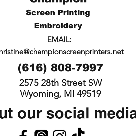
Screen Printing
Embroidery
EMAIL:
hristine@championscreenprinters.net
(616) 808-7997
2575 28th Street SW
Wyoming, MI 49519
t our social medi