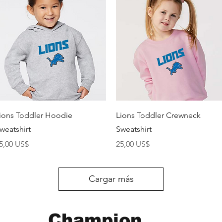
Vista rápida
Vista rápida
ions Toddler Hoodie
Lions Toddler Crewneck
weatshirt
Sweatshirt
recio
Precio
5,00 US$
25,00 US$
Cargar más
Champion