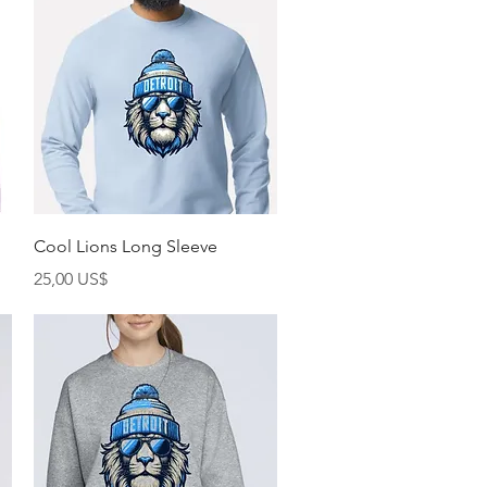
Vista rápida
Cool Lions Long Sleeve
Precio
25,00 US$