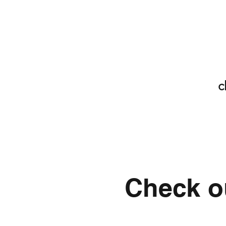
c
Check ou