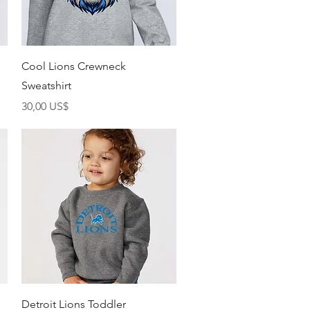
Vista rápida
Cool Lions Crewneck
Sweatshirt
Precio
30,00 US$
Vista rápida
Detroit Lions Toddler