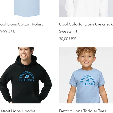
Vista rápida
Vista rápida
ool Lions Cotton T-Shirt
Cool Colorful Lions Crewneck
Sweatshirt
recio
0,00 US$
Precio
30,00 US$
Vista rápida
Vista rápida
etroit Lions Hoodie
Detroit Lions Toddler Tees