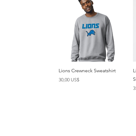
Vista rápida
Lions Crewneck Sweatshirt
L
S
Precio
30,00 US$
P
3