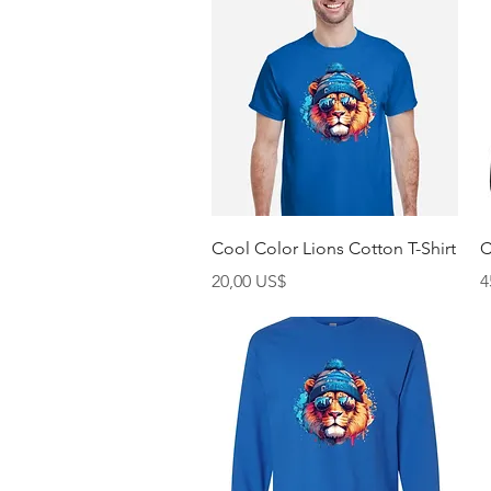
Vista rápida
Cool Color Lions Cotton T-Shirt
C
Precio
P
20,00 US$
4