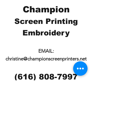
Champion
Screen Printing
Embroidery
EMAIL:
christine@championscreenprinters.net
(616) 808-7997
2575 28th Street SW
Wyoming, MI 49519
Check out our social
media pages!!