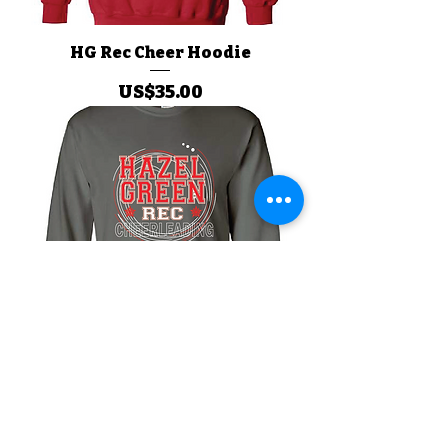
HG Rec Cheer Hoodie
價格
US$35.00
HG Rec Cheer LS Tee
價格
US$20.00