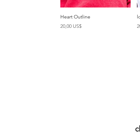
Xem nhanh
Heart Outline
l
Giá
G
20,00 US$
2
c