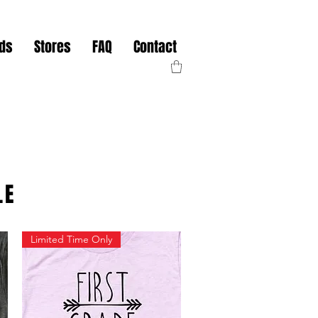
nds
Stores
FAQ
Contact
LE
Limited Time Only