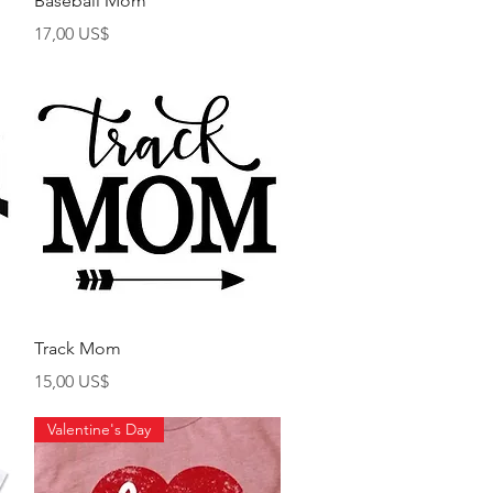
Baseball Mom
Giá
17,00 US$
Xem nhanh
Track Mom
Giá
15,00 US$
Valentine's Day