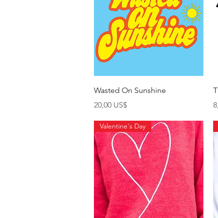
Xem nhanh
Wasted On Sunshine
T
Giá
G
20,00 US$
8
Valentine's Day