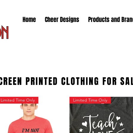
Home
Cheer Designs
Products and Bra
CREEN PRINTED CLOTHING FOR SA
Limited Time Only
Limited Time Only