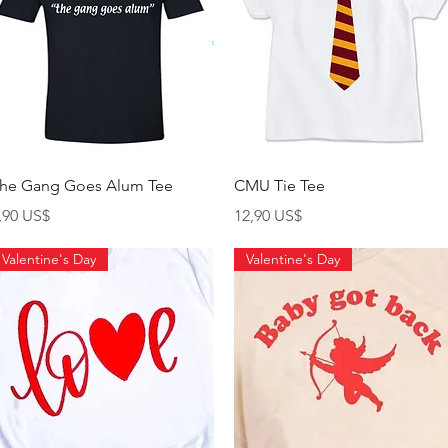
Xem nhanh
Xem nhanh
he Gang Goes Alum Tee
CMU Tie Tee
iá
Giá
,90 US$
12,90 US$
Valentine's Day
Valentine's Day