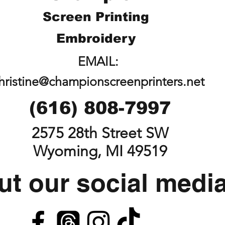
Screen Printing
Embroidery
EMAIL:
hristine@championscreenprinters.net
(616) 808-7997
2575 28th Street SW
Wyoming, MI 49519
t our social medi