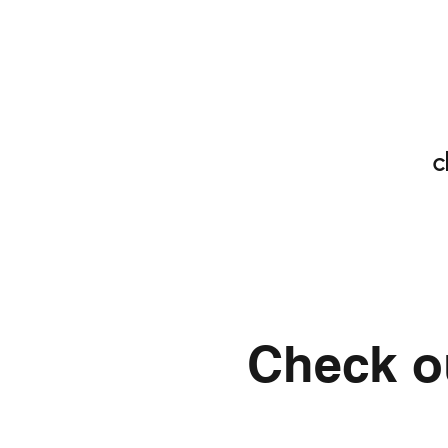
c
Check ou