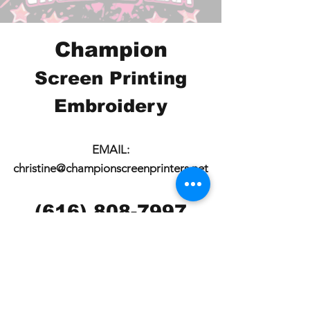
Champion
Screen Printing
Embroidery
EMAIL:
christine@championscreenprinters.net
(616) 808-7997
2575 28th Street SW
Wyoming, MI 49519
Check out our social