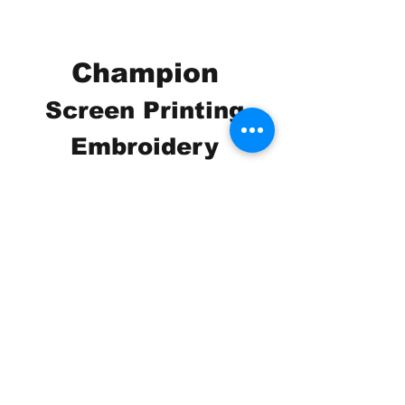
Champion
Screen Printing
Embroidery
EMAIL:
christine@championscreenprinters.net
(616) 808-7997
2575 28th Street SW
Wyoming, MI 49519