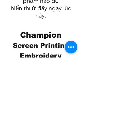
phẩm nào để
hiển thị ở đây ngay lúc
này.
Champion
Screen Printing
Embroidery
EMAIL:
christine@championscreenprinters.net
(616) 808-7997
2575 28th Street SW