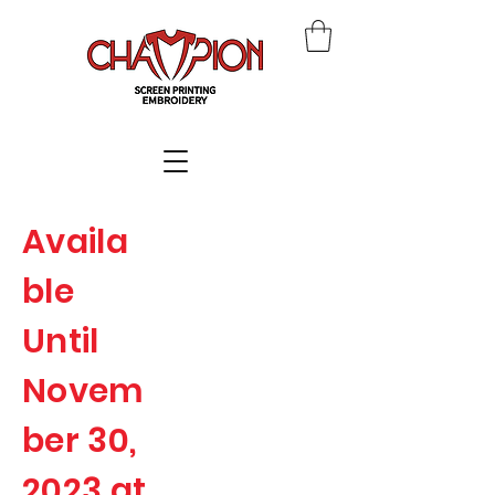
Availa
ble
Until
Novem
ber 30,
2023 at