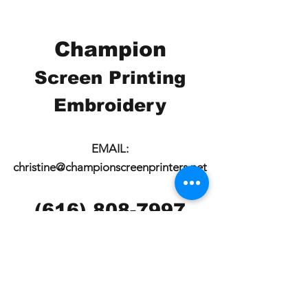
Champion
Screen Printing
Embroidery
EMAIL:
christine@championscreenprinters.net
(616) 808-7997
2575 28th Street SW
Wyoming, MI 49519
Check out our social