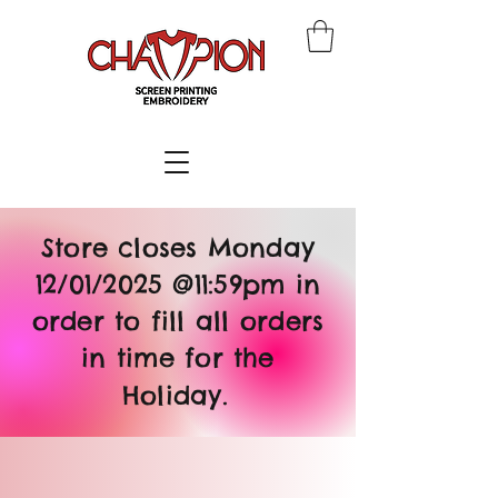
Store closes Monday
12/01/2025 @11:59pm in
order to fill all orders
in time for the
Holiday.