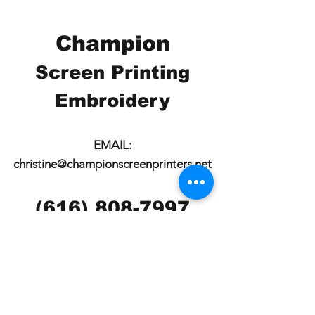
Champion
Screen Printing
Embroidery
EMAIL:
christine@championscreenprinters.net
(616) 808-7997
2575 28th Street SW
Wyoming, MI 49519
Check out our social