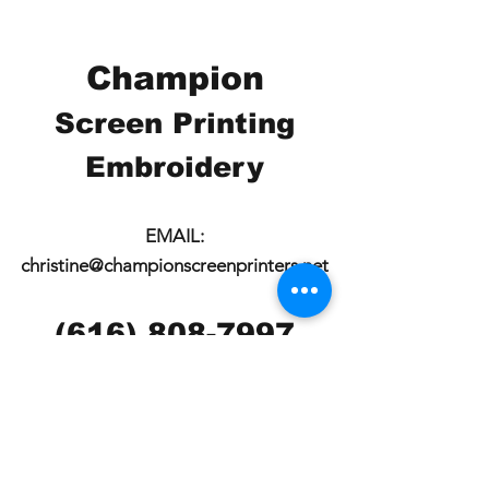
Champion
Screen Printing
Embroidery
EMAIL:
christine@championscreenprinters.net
(616) 808-7997
2575 28th Street SW
Wyoming, MI 49519
Check out our social