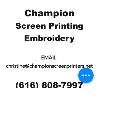
Champion
Screen Printing
Embroidery
EMAIL:
christine@championscreenprinters.net
(616) 808-7997
2575 28th Street SW
Wyoming, MI 49519
Check out our social