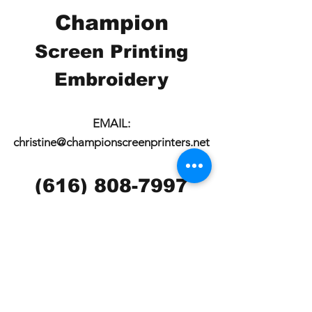
Champion
Screen Printing
Embroidery
EMAIL:
christine@championscreenprinters.net
(616) 808-7997
2575 28th Street SW
Wyoming, MI 49519
Check out our social
media pages!!